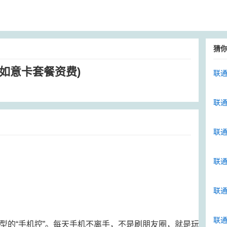
猜
如意卡套餐资费)
联通
联
联
联通
联通
联通
型的“手机控”。每天手机不离手，不是刷朋友圈，就是玩